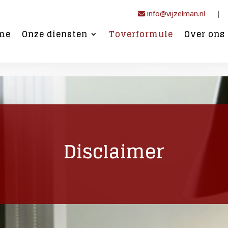
info@vijzelman.nl
|
me
Onze diensten
Toverformule
Over ons
Disclaimer