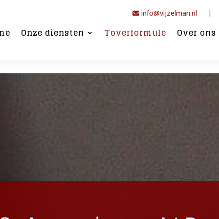
info@vijzelman.nl
|
me
Onze diensten
Toverformule
Over ons