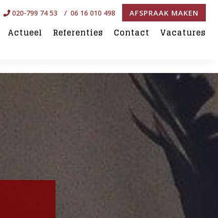
AFSPRAAK MAKEN
020-799 74 53
/ 06 16 010 498
Actueel
Referenties
Contact
Vacatures