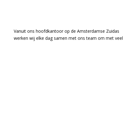
Vanuit ons hoofdkantoor op de Amsterdamse Zuidas
werken wij elke dag samen met ons team om met veel
plezier aan de meest uiteenlopende vraagstukken op
het gebied van het fiscale, civiele, en notariële recht.
Deze rechtsgebieden hangen nauw met elkaar samen
en overlopen elkaar. Dit maakt het interessant om elke
dag weer met deze combinatie bezig te zijn. Wij zien
dan ook dat hiermee topresultaten worden behaald.
Het geeft ons voldoening te weten dat klanten juist
voor ons kiezen omdat wij deze “toverformule” in huis
hebben. Wij kunnen problemen oplossen waar anderen
alleen maar tegenaan kijken.
Omdat er steeds meer vraag is, met name op het
internationale vlak, zijn wij op korte termijn op zoek
naar een