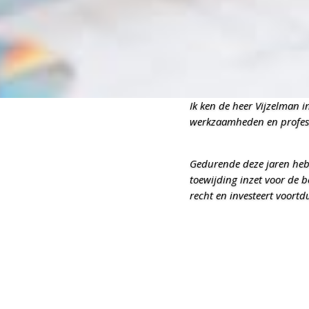
Ik ken de heer Vijzelman i
werkzaamheden en profess
Gedurende deze jaren heb 
toewijding inzet voor de b
recht en investeert voort
actuele ontwikkelingen in 
Wat mij in het bijzonder op
begrijpelijk te maken voor 
zorgvuldig uit te leggen e