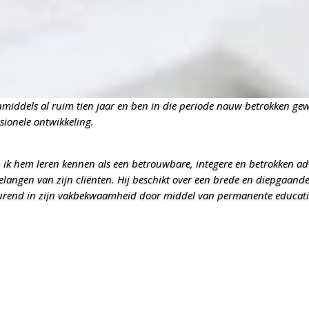
nmiddels al ruim tien jaar en ben in die periode nauw betrokken gewe
ionele ontwikkeling.
ik hem leren kennen als een betrouwbare, integere en betrokken adv
elangen van zijn cliënten. Hij beschikt over een brede en diepgaande 
durend in zijn vakbekwaamheid door middel van permanente educati
wet- en regelgeving.
valt, is zijn vermogen om complexe fiscale, civielrechtelijke en erfr
cliënten. Daarbij verliest hij nooit het menselijke aspect uit het oog
n zoekt steeds naar praktische en juridisch verantwoorde oplossingen