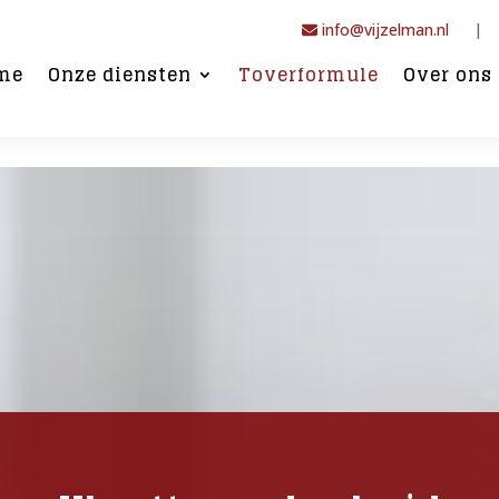
info@vijzelman.nl
|
me
Onze diensten
Toverformule
Over ons