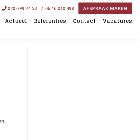
AFSPRAAK MAKEN
020-799 74 53
/ 06 16 010 498
Actueel
Referenties
Contact
Vacatures
en.