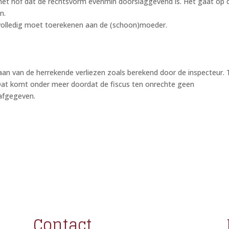
het hof dat de rechtsvorm evenmin doorslaggevend is. Het gaat op 
n.
f volledig moet toerekenen aan de (schoon)moeder.
an van de herrekende verliezen zoals berekend door de inspecteur.
Dat komt onder meer doordat de fiscus ten onrechte geen
 afgegeven.
Contact