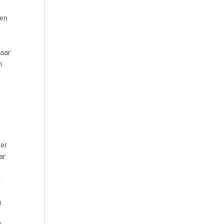
den
aar
n
ter
ar
t
n