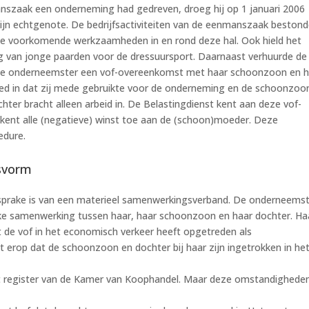
nszaak een onderneming had gedreven, droeg hij op 1 januari 2006
ijn echtgenote. De bedrijfsactiviteiten van de eenmanszaak beston
 alle voorkomende werkzaamheden in en rond deze hal. Ook hield het
ing van jonge paarden voor de dressuursport. Daarnaast verhuurde de
de onderneemster een vof-overeenkomst met haar schoonzoon en h
ed in dat zij mede gebruikte voor de onderneming en de schoonzoo
hter bracht alleen arbeid in. De Belastingdienst kent aan deze vof-
ent alle (negatieve) winst toe aan de (schoon)moeder. Deze
edure.
gsvorm
 sprake is van een materieel samenwerkingsverband. De onderneems
lijke samenwerking tussen haar, haar schoonzoon en haar dochter. Ha
t de vof in het economisch verkeer heeft opgetreden als
erop dat de schoonzoon en dochter bij haar zijn ingetrokken in he
 het register van de Kamer van Koophandel. Maar deze omstandighede