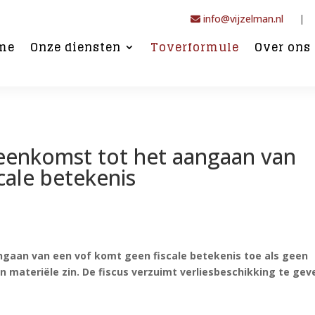
info@vijzelman.nl
|
me
Onze diensten
Toverformule
Over ons
eenkomst tot het aangaan van
cale betekenis
gaan van een vof komt geen fiscale betekenis toe als geen
 materiële zin. De fiscus verzuimt verliesbeschikking te gev