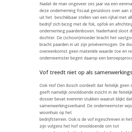
Nadat de man ongeveer zes jaar via een eenma
deze onderneming fiscaal geruisloos over aan z
uit het beschikbaar stellen van een rijhal met
bedrijf zich bezig met de fok, opfok en africht
onderneming paardenboxen. Naderhand sloot 
dochter. De (schoon)moeder bracht het vastgo
bracht paarden in uit zijn privévermogen. De doc
overeenkomst geen materiële waarde toe en rek
onderneemster begint daarop een beroepsproc
Vof treedt niet op als samenwerkin
Ook Hof Den Bosch oordeelt dat feitelijk geen
geeft namelijk onvoldoende inzicht in de feite
dossier bevat evenmin stukken waaruit blijkt da
samenwerkingsverband. De onderneemster wijst 
woonhuis op het
bedrijfsterrein. Ook is de vof ingeschreven in
zijn volgens het hof onvoldoende om tot