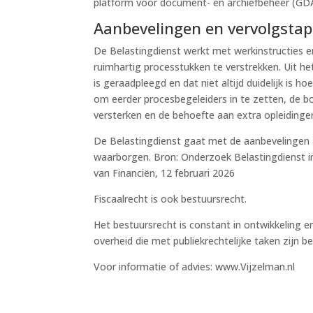
platform voor document- en archiefbeheer (GDA
Aanbevelingen en vervolgsta
De Belastingdienst werkt met werkinstructies e
ruimhartig processtukken te verstrekken. Uit he
is geraadpleegd en dat niet altijd duidelijk is
om eerder procesbegeleiders in te zetten, de b
versterken en de behoefte aan extra opleidingen
De Belastingdienst gaat met de aanbevelingen 
waarborgen. Bron: Onderzoek Belastingdienst in
van Financiën, 12 februari 2026
Fiscaalrecht is ook bestuursrecht.
Het bestuursrecht is constant in ontwikkeling
overheid die met publiekrechtelijke taken zijn b
Voor informatie of advies: www.Vijzelman.nl