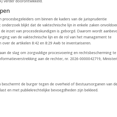
) verder doorontwikkeld.
ppen
n procesbegeleiders om binnen de kaders van de jurisprudentie
t onderzoek blijkt dat de vaktechnische lijn in enkele zaken onvoldo
 hoe de inzet van procesdeskundigen is geborgd. Daarom wordt aanbev
orging van de vaktechnische lijn en de rol van het management te
 over de artikelen 8:42 en 8:29 Awb te inventariseren.
aan de slag om zorgvuldige procesvoering en rechtsbescherming te
formatieverstrekking aan de rechter, nr. 2026-0000042719, Minister
 en beschermt de burger tegen de overheid of Bestuursorganen van d
elast en met publiekrechtelijke bevoegdheden zijn bekleed.