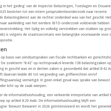
ng in het geding’ van de Inspectie Belastingen, Toeslagen en Douane
2025 besloten tot een intern jurisprudentieonderzoek naar recente
de Belastingdienst aan de rechter onderdeel was van het geschil. He
 naar aanleiding van het eerdere IBTD-onderzoek voldoende hebben
everstrekking. Het tijdig en volledig verstrekken van stukken op gro
wb) is volgens de staatssecretaris een belangrijke voorwaarde voor 
positie.
ten
 op basis van (eind)uitspraken van fiscale rechtbanken en gerechtsh
e. De zoekterm “8:42” op rechtspraak.nl leverde 138 belastingzaken op
ng in geschil was en in dertien zaken is geoordeeld dat artikel 8:42 
t daarvan leidde dit tot vergoeding van griffierechten en/of
ffingsaanslag vernietigd. In geen enkel geval was sprake van bewust
der licht op de zaak wierpen.
 de informatiehuishouding, een verkeerde interpretatie van artikel 
p op artikel 8:29 Awb. De informatiehuishouding blijft een
gne ‘Bewust Bewaren’ in 2026 geïntensiveerd en wordt het generie