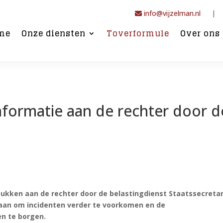
info@vijzelman.nl
|
me
Onze diensten
Toverformule
Over ons
nformatie aan de rechter door d
stukken aan de rechter door de belastingdienst Staatssecretar
aan om incidenten verder te voorkomen en de
en te borgen.