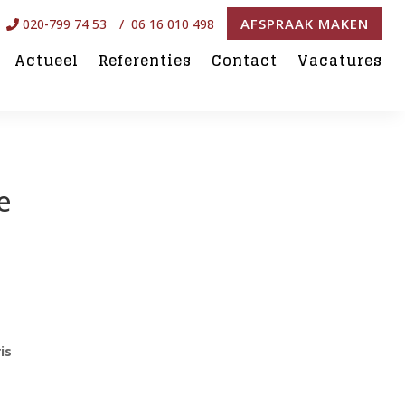
AFSPRAAK MAKEN
020-799 74 53
/ 06 16 010 498
Actueel
Referenties
Contact
Vacatures
e
is