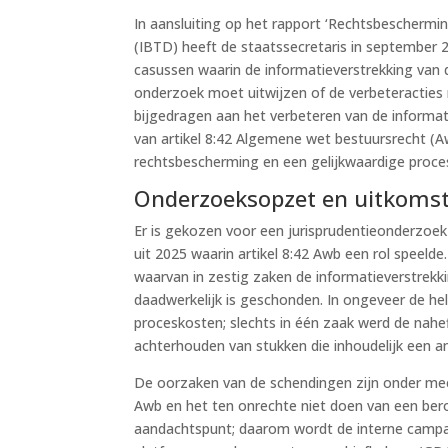
In aansluiting op het rapport ‘Rechtsbeschermi
(IBTD) heeft de staatssecretaris in september 
casussen waarin de informatieverstrekking van 
onderzoek moet uitwijzen of de verbeteracties
bijgedragen aan het verbeteren van de informati
van artikel 8:42 Algemene wet bestuursrecht (A
rechtsbescherming en een gelijkwaardige proces
Onderzoeksopzet en uitkoms
Er is gekozen voor een jurisprudentieonderzoek
uit 2025 waarin artikel 8:42 Awb een rol speeld
waarvan in zestig zaken de informatieverstrekki
daadwerkelijk is geschonden. In ongeveer de helf
proceskosten; slechts in één zaak werd de nahe
achterhouden van stukken die inhoudelijk een an
De oorzaken van de schendingen zijn onder meer
Awb en het ten onrechte niet doen van een beroe
aandachtspunt; daarom wordt de interne campa