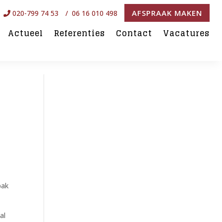
AFSPRAAK MAKEN
020-799 74 53
/ 06 16 010 498
Actueel
Referenties
Contact
Vacatures
pak
al