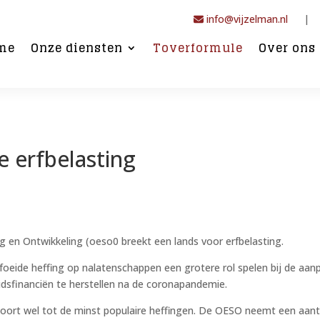
info@vijzelman.nl
|
me
Onze diensten
Toverformule
Over ons
e erfbelasting
en Ontwikkeling (oeso0 breekt een lands voor erfbelasting.
rfoeide heffing op nalatenschappen een grotere rol spelen bij de aan
idsfinanciën te herstellen na de coronapandemie.
ehoort wel tot de minst populaire heffingen. De OESO neemt een aant