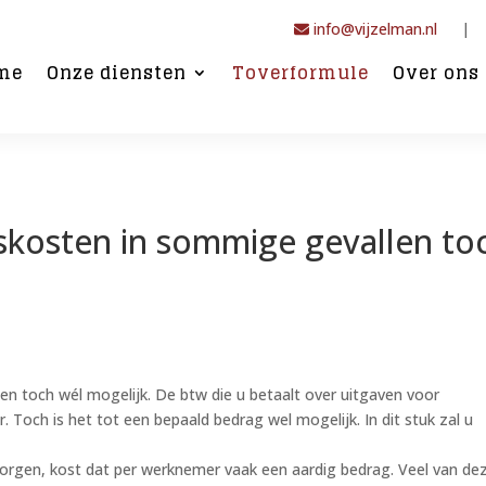
info@vijzelman.nl
|
me
Onze diensten
Toverformule
Over ons
skosten in sommige gevallen to
n toch wél mogelijk. De btw die u betaalt over uitgaven voor
r. Toch is het tot een bepaald bedrag wel mogelijk. In dit stuk zal u
zorgen, kost dat per werknemer vaak een aardig bedrag. Veel van de