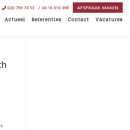
AFSPRAAK MAKEN
020-799 74 53
/ 06 16 010 498
Actueel
Referenties
Contact
Vacatures
ch
ze