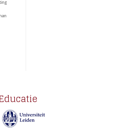
ting
lman
Educatie