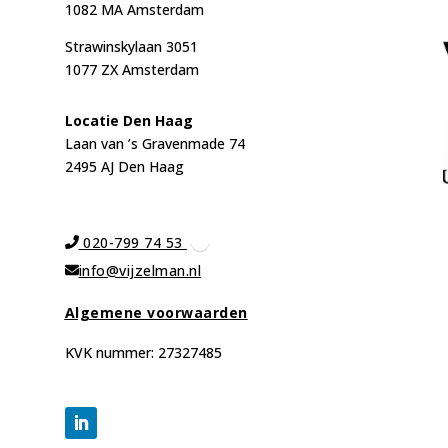
1082 MA Amsterdam
Strawinskylaan 3051
1077 ZX Amsterdam
Locat
ie Den Haag
Laan van ’s Gravenmade 74
2495 AJ Den Haag
020-799 74 53
info@vijzelman.nl
Algemene voorwaarden
KVK nummer: 27327485